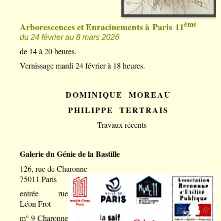
ème
Arborescences et Enracinements à Paris 11
du 24 février au 8 mars 2026
de 14 à 20 heures.
Vernissage mardi 24 février à 18 heures.
D O M I N I Q U E M O R E A U
P H I L I P P E T E R T R A I S
Travaux récents
Galerie du Génie de la Bastille
126, rue de Charonne
75011 Paris
entrée rue
Léon Frot
m° 9 Charonne