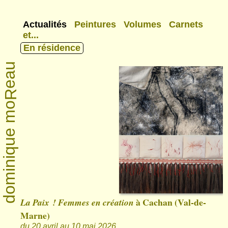
Actualités
Peintures
Volumes
Carnets
et...
En résidence
eau
R
dominique mo
peintre plasticienne à Montreuil
Seine-Saint-Denis - FRANCE
à Cachan (Val-de-
La Paix ! Femmes en création
Marne)
du 20 avril au 10 mai 2026