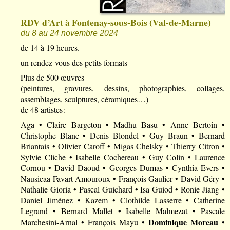
RDV d’Art à Fontenay-sous-Bois (Val-de-Marne)
du 8 au 24 novembre 2024
de 14 à 19 heures.
un rendez-vous des petits formats
Plus de 500 œuvres
(peintures, gravures, dessins, photographies, collages,
assemblages, sculptures, céramiques…)
de 48 artistes :
Aga • Claire Bargeton • Madhu Basu • Anne Bertoin •
Christophe Blanc • Denis Blondel • Guy Braun • Bernard
Briantais • Olivier Caroff • Migas Chelsky • Thierry Citron •
Sylvie Cliche • Isabelle Cochereau • Guy Colin • Laurence
Cornou • David Daoud • Georges Dumas • Cynthia Evers •
Nausicaa Favart Amouroux • François Gaulier • David Géry •
Nathalie Gioria • Pascal Guichard • Isa Guiod • Ronie Jiang •
Daniel Jiménez • Kazem • Clothilde Lasserre • Catherine
Legrand • Bernard Mallet • Isabelle Malmezat • Pascale
Dominique Moreau
Marchesini-Arnal • François Mayu •
•