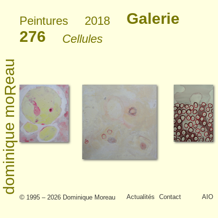
Galerie
Peintures
2018
276
Cellules
eau
R
dominique mo
peintre plasticienne à Montreuil
Seine-Saint-Denis - FRANCE
Actualités
Contact
AIO
© 1995 – 2026 Dominique Moreau