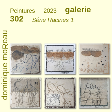
galerie
Peintures
2023
302
Série Racines 1
eau
R
dominique mo
peintre plasticienne à Montreuil
Seine-Saint-Denis - FRANCE